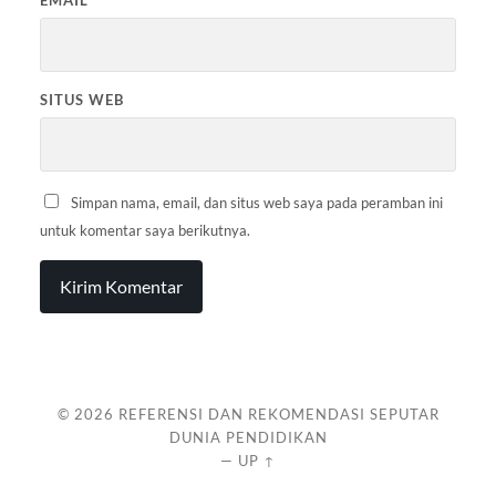
EMAIL
*
SITUS WEB
Simpan nama, email, dan situs web saya pada peramban ini
untuk komentar saya berikutnya.
© 2026
REFERENSI DAN REKOMENDASI SEPUTAR
DUNIA PENDIDIKAN
—
UP ↑