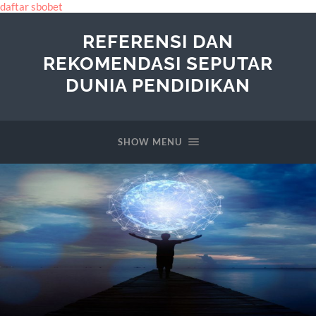
daftar sbobet
REFERENSI DAN
REKOMENDASI SEPUTAR
DUNIA PENDIDIKAN
SHOW MENU