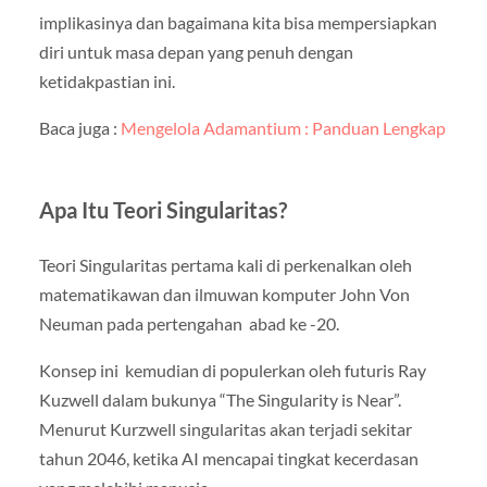
implikasinya dan bagaimana kita bisa mempersiapkan
diri untuk masa depan yang penuh dengan
ketidakpastian ini.
Baca juga :
Mengelola Adamantium : Panduan Lengkap
Apa Itu Teori Singularitas?
Teori Singularitas pertama kali di perkenalkan oleh
matematikawan dan ilmuwan komputer John Von
Neuman pada pertengahan abad ke -20.
Konsep ini kemudian di populerkan oleh futuris Ray
Kuzwell dalam bukunya “The Singularity is Near”.
Menurut Kurzwell singularitas akan terjadi sekitar
tahun 2046, ketika AI mencapai tingkat kecerdasan