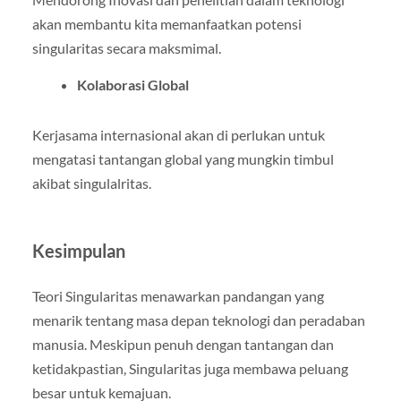
akan membantu kita memanfaatkan potensi
singularitas secara maksmimal.
Kolaborasi Global
Kerjasama internasional akan di perlukan untuk
mengatasi tantangan global yang mungkin timbul
akibat singulalritas.
Kesimpulan
Teori Singularitas menawarkan pandangan yang
menarik tentang masa depan teknologi dan peradaban
manusia. Meskipun penuh dengan tantangan dan
ketidakpastian, Singularitas juga membawa peluang
besar untuk kemajuan.