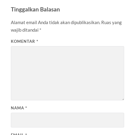
Tinggalkan Balasan
Alamat email Anda tidak akan dipublikasikan.
Ruas yang
wajib ditandai
*
KOMENTAR
*
NAMA
*