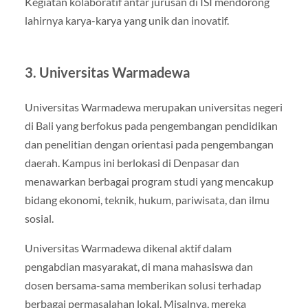
Kegiatan kolaboratif antar jurusan di ISI mendorong
lahirnya karya-karya yang unik dan inovatif.
3. Universitas Warmadewa
Universitas Warmadewa merupakan universitas negeri
di Bali yang berfokus pada pengembangan pendidikan
dan penelitian dengan orientasi pada pengembangan
daerah. Kampus ini berlokasi di Denpasar dan
menawarkan berbagai program studi yang mencakup
bidang ekonomi, teknik, hukum, pariwisata, dan ilmu
sosial.
Universitas Warmadewa dikenal aktif dalam
pengabdian masyarakat, di mana mahasiswa dan
dosen bersama-sama memberikan solusi terhadap
berbagai permasalahan lokal. Misalnya, mereka