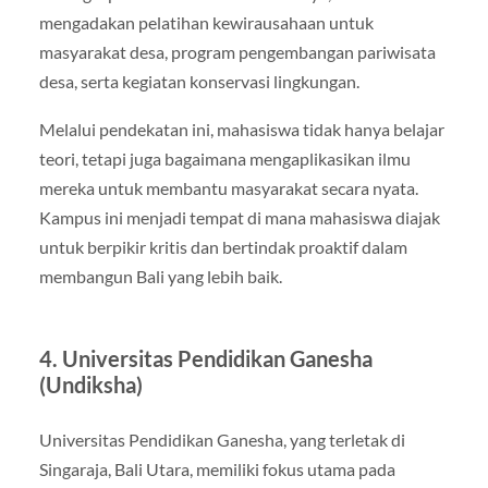
mengadakan pelatihan kewirausahaan untuk
masyarakat desa, program pengembangan pariwisata
desa, serta kegiatan konservasi lingkungan.
Melalui pendekatan ini, mahasiswa tidak hanya belajar
teori, tetapi juga bagaimana mengaplikasikan ilmu
mereka untuk membantu masyarakat secara nyata.
Kampus ini menjadi tempat di mana mahasiswa diajak
untuk berpikir kritis dan bertindak proaktif dalam
membangun Bali yang lebih baik.
4. Universitas Pendidikan Ganesha
(Undiksha)
Universitas Pendidikan Ganesha, yang terletak di
Singaraja, Bali Utara, memiliki fokus utama pada