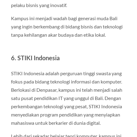
pelaku bisnis yang inovatif.
Kampus ini menjadi wadah bagi generasi muda Bali
yang ingin berkembang di bidang bisnis dan teknologi
tanpa kehilangan akar budaya dan etika lokal.
6. STIKI Indonesia
STIKI Indonesia adalah perguruan tinggi swasta yang
fokus pada bidang teknologi informasi dan komputer.
Berlokasi di Denpasar, kampus ini telah menjadi salah
satu pusat pendidikan IT yang unggul di Bali. Dengan
perkembangan teknologi yang pesat, STIKI Indonesia
menyediakan program pendidikan yang menyiapkan
mahasiswa untuk berkarier di dunia digital.
Lebih dari sekadar belajar teori komputer, kampus ini