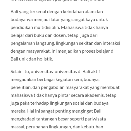
Bali yang terkenal dengan keindahan alam dan
budayanya menjadi latar yang sangat kaya untuk
pendidikan multidisiplin. Mahasiswa tidak hanya
belajar dari buku dan dosen, tetapi juga dari
pengalaman langsung, lingkungan sekitar, dan interaksi
dengan masyarakat. Ini menjadikan proses belajar di
Bali unik dan holistik.
Selain itu, universitas-universitas di Bali aktif
mengadakan berbagai kegiatan seni, budaya,
penelitian, dan pengabdian masyarakat yang membuat
mahasiswa tidak hanya pintar secara akademis, tetapi
juga peka terhadap lingkungan sosial dan budaya
mereka. Hal ini sangat penting mengingat Bali
menghadapi tantangan besar seperti pariwisata
massal, perubahan lingkungan, dan kebutuhan