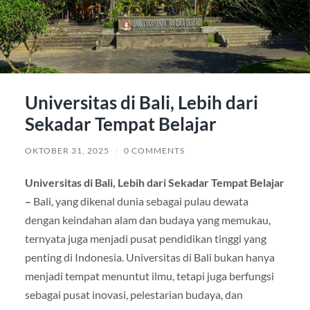
Universitas di Bali, Lebih dari
Sekadar Tempat Belajar
OKTOBER 31, 2025
/
0 COMMENTS
Universitas di Bali, Lebih dari Sekadar Tempat Belajar
–
Bali, yang dikenal dunia sebagai pulau dewata
dengan keindahan alam dan budaya yang memukau,
ternyata juga menjadi pusat pendidikan tinggi yang
penting di Indonesia. Universitas di Bali bukan hanya
menjadi tempat menuntut ilmu, tetapi juga berfungsi
sebagai pusat inovasi, pelestarian budaya, dan