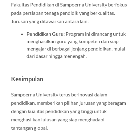
Fakultas Pendidikan di Sampoerna University berfokus
pada persiapan tenaga pendidik yang berkualitas.
Jurusan yang ditawarkan antara lain:
Pendidikan Guru:
Program ini dirancang untuk
menghasilkan guru yang kompeten dan siap
mengajar di berbagai jenjang pendidikan, mulai
dari dasar hingga menengah.
Kesimpulan
Sampoerna University terus berinovasi dalam
pendidikan, memberikan pilihan jurusan yang beragam
dengan kualitas pendidikan yang tinggi untuk
menghasilkan lulusan yang siap menghadapi
tantangan global.