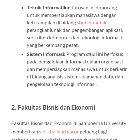
Teknik Informatika:
Jurusan ini dirancang
untuk mempersiapkan mahasiswa dengan
keterampilan di bidang
sbobet mobile
perangkat lunak dan pengembangan aplikasi,
serta ilmu komputer dan teknologi informasi
yang berkembang pesat.
Sistem Informasi:
Program studi ini berfokus
pada pengelolaan informasi dalam organisasi
dan mempersiapkan mahasiswa untuk berkarir
di bidang analisis sistem, keamanan data, dan
pengelolaan teknologi informasi.
2. Fakultas Bisnis dan Ekonomi
Fakultas Bisnis dan Ekonomi di Sampoerna University
memberikan
slot thailand gacor
peluang bagi
mahasiswa untuk belajar tentang dunia bisnis dan