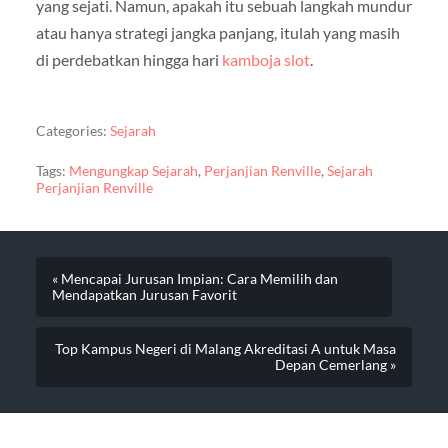
yang sejati. Namun, apakah itu sebuah langkah mundur
atau hanya strategi jangka panjang, itulah yang masih
di perdebatkan hingga hari
kamboja slot
.
Categories:
Sejarah
Tags:
Mengungkap Sejarah
,
Perjanjian Renville
,
Sejarah
Perjanjian Renville
« Mencapai Jurusan Impian: Cara Memilih dan
Mendapatkan Jurusan Favorit
Top Kampus Negeri di Malang Akreditasi A untuk Masa
Depan Cemerlang »