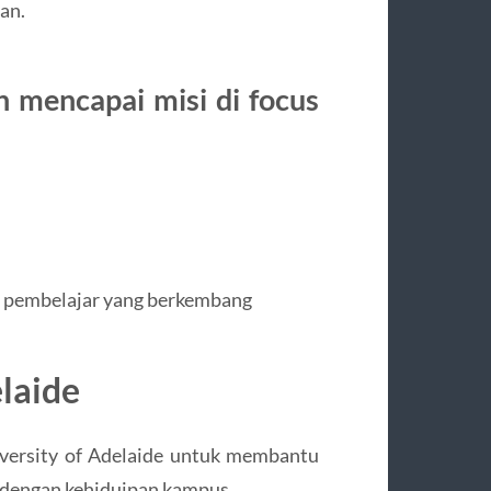
an.
n mencapai misi di focus
s pembelajar yang berkembang
elaide
niversity of Adelaide untuk membantu
if dengan kehiduipan kampus.