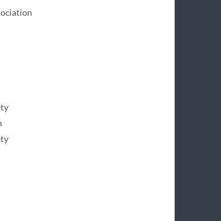
ociation
ety
n
ety