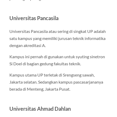
Universitas Pancasila
Universitas Pancasila atau sering di singkat UP adalah
satu kampus yang memiliki jurusan teknik informatika
dengan akreditasi A.
Kampus ini pernah di gunakan untuk syuting sinetron
Si Doel di bagian gedung fakultas teknik.
Kampus utama UP terletak di Srengseng sawah,
Jakarta selatan. Sedangkan kampus pascasarjananya
berada di Menteng, Jakarta Pusat.
Universitas Ahmad Dahlan