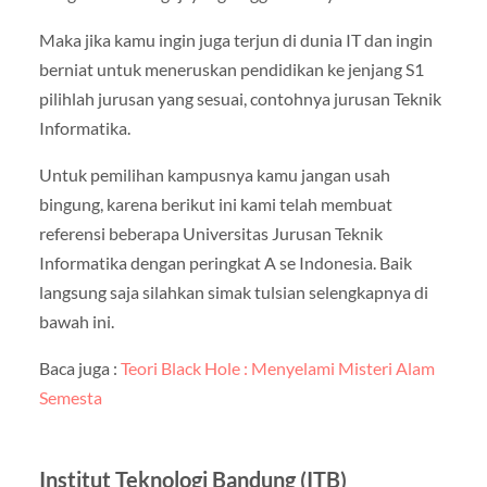
Maka jika kamu ingin juga terjun di dunia IT dan ingin
berniat untuk meneruskan pendidikan ke jenjang S1
pilihlah jurusan yang sesuai, contohnya jurusan Teknik
Informatika.
Untuk pemilihan kampusnya kamu jangan usah
bingung, karena berikut ini kami telah membuat
referensi beberapa Universitas Jurusan Teknik
Informatika dengan peringkat A se Indonesia. Baik
langsung saja silahkan simak tulsian selengkapnya di
bawah ini.
Baca juga :
Teori Black Hole : Menyelami Misteri Alam
Semesta
Institut Teknologi Bandung (ITB)