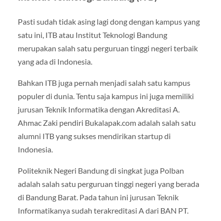
Pasti sudah tidak asing lagi dong dengan kampus yang
satu ini, ITB atau Institut Teknologi Bandung
merupakan salah satu perguruan tinggi negeri terbaik
yang ada di Indonesia.
Bahkan ITB juga pernah menjadi salah satu kampus
populer di dunia. Tentu saja kampus ini juga memiliki
jurusan Teknik Informatika dengan Akreditasi A.
Ahmac Zaki pendiri Bukalapak.com adalah salah satu
alumni ITB yang sukses mendirikan startup di
Indonesia.
Politeknik Negeri Bandung di singkat juga Polban
adalah salah satu perguruan tinggi negeri yang berada
di Bandung Barat. Pada tahun ini jurusan Teknik
Informatikanya sudah terakreditasi A dari BAN PT.