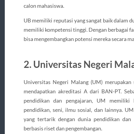
calon mahasiswa.
UB memiliki reputasi yang sangat baik dalam d
memiliki kompetensi tinggi. Dengan berbagai fa
bisa mengembangkan potensi mereka secara ma
2. Universitas Negeri Ma
Universitas Negeri Malang (UM) merupakan 
mendapatkan akreditasi A dari BAN-PT. Seba
pendidikan dan pengajaran, UM memiliki 
pendidikan, seni, ilmu sosial, dan lainnya. U
yang tertarik dengan dunia pendidikan dan
berbasis riset dan pengembangan.