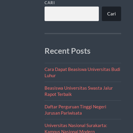
CARI
Cari
Recent Posts
Cara Dapat Beasiswa Universitas Budi
Luhur
Beasiswa Universitas Swasta Jalur
Rapot Terbaik
Daftar Perguruan Tinggi Negeri
Jurusan Pariwisata
Universitas Nasional Surakarta:
Kampus Nasional Modern