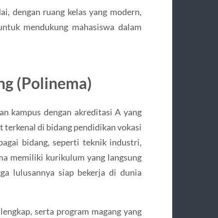
ai, dengan ruang kelas yang modern,
si untuk mendukung mahasiswa dalam
ng (Polinema)
an kampus dengan akreditasi A yang
t terkenal di bidang pendidikan vokasi
agai bidang, seperti teknik industri,
ema memiliki kurikulum yang langsung
ga lulusannya siap bekerja di dunia
g lengkap, serta program magang yang