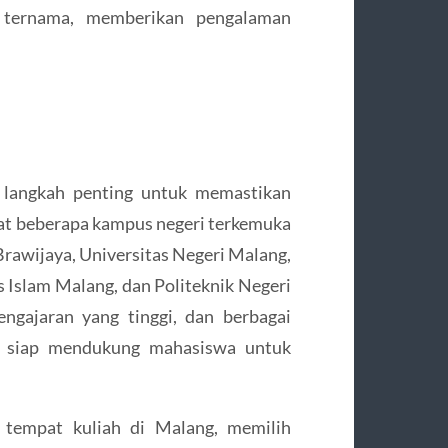
 ternama, memberikan pengalaman
 langkah penting untuk memastikan
pat beberapa kampus negeri terkemuka
 Brawijaya, Universitas Negeri Malang,
s Islam Malang, dan Politeknik Negeri
engajaran yang tinggi, dan berbagai
i siap mendukung mahasiswa untuk
tempat kuliah di Malang, memilih