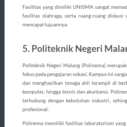
Fasilitas yang dimiliki UNISMA sangat memad
fasilitas olahraga, serta ruang-ruang disku
mencapai tujuannya.
5. Politeknik Negeri Mala
Politeknik Negeri Malang (Polinema) merupak
fokus pada pengajaran vokasi. Kampus ini sanga
dan menghasilkan tenaga ahli terampil di berb
komputer, hingga bisnis dan akuntansi. Polin
terhubung dengan kebutuhan industri, sehing
profesional.
Polinema memiliki fasilitas laboratorium yan