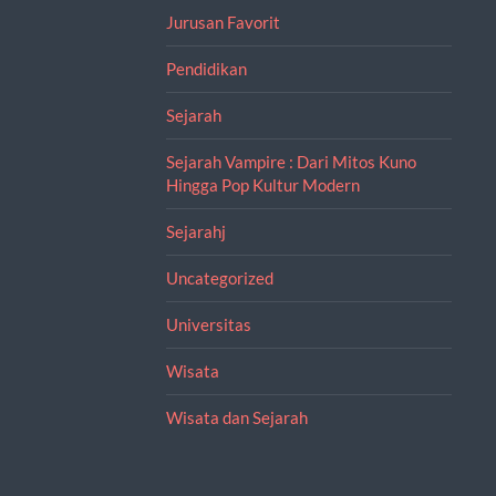
Jurusan Favorit
Pendidikan
Sejarah
Sejarah Vampire : Dari Mitos Kuno
Hingga Pop Kultur Modern
Sejarahj
Uncategorized
Universitas
Wisata
Wisata dan Sejarah