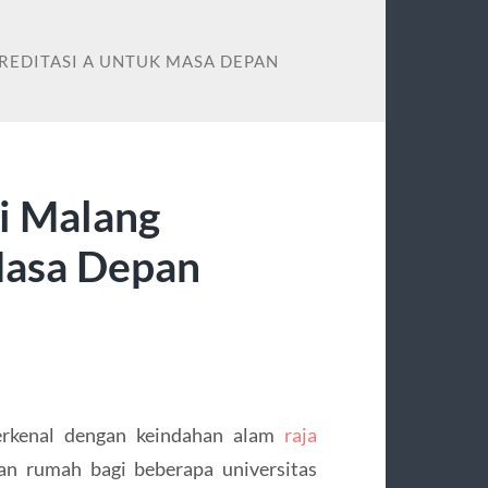
REDITASI A UNTUK MASA DEPAN
i Malang
Masa Depan
erkenal dengan keindahan alam
raja
n rumah bagi beberapa universitas