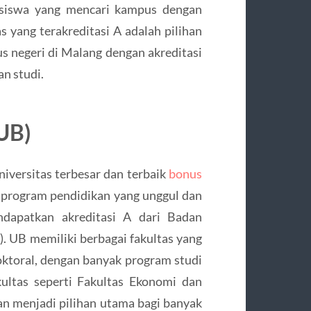
hasiswa yang mencari kampus dengan
as yang terakreditasi A adalah pilihan
us negeri di Malang dengan akreditasi
n studi.
(UB)
niversitas terbesar dan terbaik
bonus
n program pendidikan yang unggul dan
ndapatkan akreditasi A dari Badan
. UB memiliki berbagai fakultas yang
ktoral, dengan banyak program studi
akultas seperti Fakultas Ekonomi dan
ran menjadi pilihan utama bagi banyak