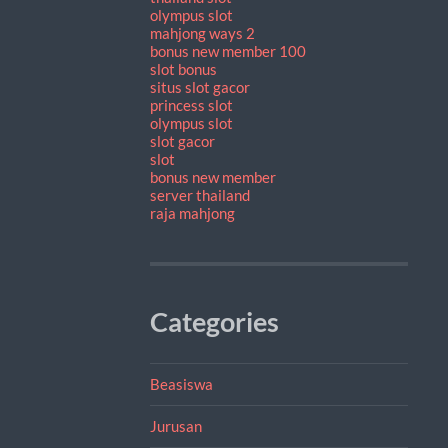
olympus slot
mahjong ways 2
bonus new member 100
slot bonus
situs slot gacor
princess slot
olympus slot
slot gacor
slot
bonus new member
server thailand
raja mahjong
Categories
Beasiswa
Jurusan