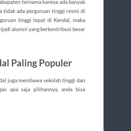
 kabupaten ternama karena ada banyak
 tidak ada perguruan tinggi resmi di
guruan tinggi tepat di Kendal, maka
enjadi alumni yang berkontribusi besar
dal Paling Populer
al juga membawa sekolah tinggi dan
an apa saja pilihannya, anda bisa