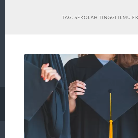
TAG:
SEKOLAH TINGGI ILMU E