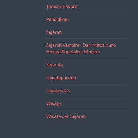
Jurusan Favorit
Pendidikan
Sejarah
Sejarah Vampire : Dari Mitos Kuno
Hingga Pop Kultur Modern
Sejarahj
Uncategorized
Universitas
Wisata
Wisata dan Sejarah