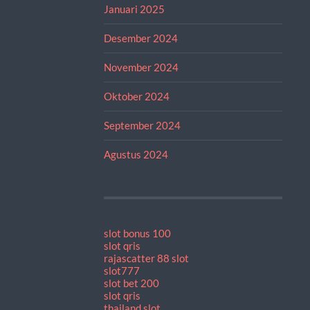
Januari 2025
Desember 2024
November 2024
Oktober 2024
September 2024
Agustus 2024
slot bonus 100
slot qris
rajascatter 88 slot
slot777
slot bet 200
slot qris
thailand slot