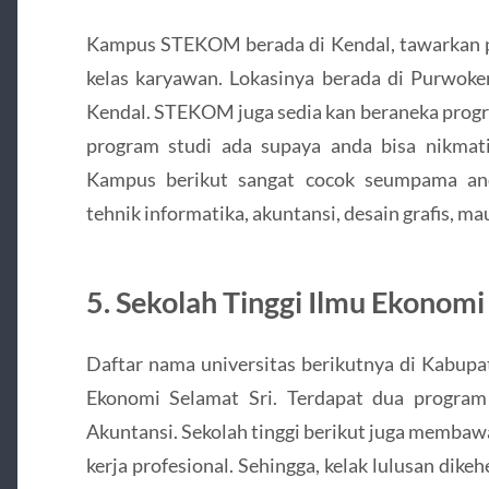
Kampus STEKOM berada di Kendal, tawarkan pe
kelas karyawan. Lokasinya berada di Purwok
Kendal. STEKOM juga sedia kan beraneka progr
program studi ada supaya anda bisa nikmati 
Kampus berikut sangat cocok seumpama an
tehnik informatika, akuntansi, desain grafis, ma
5. Sekolah Tinggi Ilmu Ekonomi
Daftar nama universitas berikutnya di Kabupa
Ekonomi Selamat Sri. Terdapat dua progra
Akuntansi. Sekolah tinggi berikut juga membaw
kerja profesional. Sehingga, kelak lulusan di