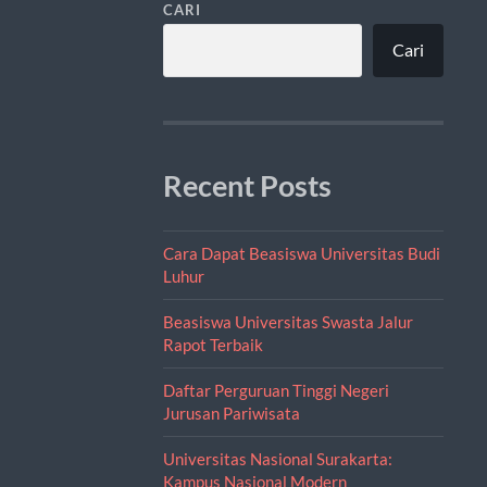
CARI
Cari
Recent Posts
Cara Dapat Beasiswa Universitas Budi
Luhur
Beasiswa Universitas Swasta Jalur
Rapot Terbaik
Daftar Perguruan Tinggi Negeri
Jurusan Pariwisata
Universitas Nasional Surakarta:
Kampus Nasional Modern