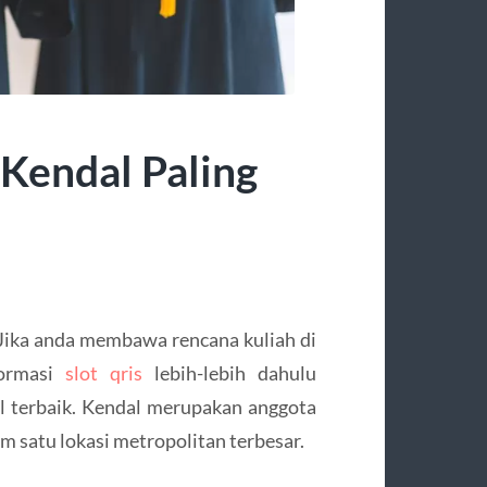
 Kendal Paling
Jika anda membawa rencana kuliah di
formasi
slot qris
lebih-lebih dahulu
al terbaik. Kendal merupakan anggota
m satu lokasi metropolitan terbesar.