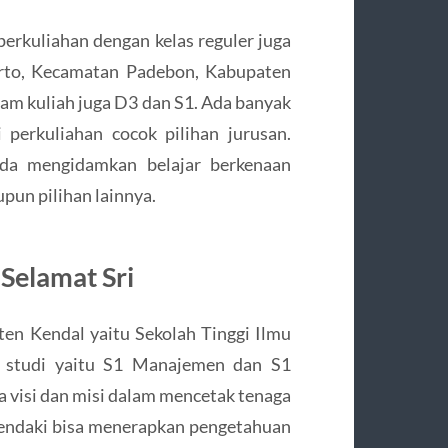
rkuliahan dengan kelas reguler juga
erto, Kecamatan Padebon, Kabupaten
am kuliah juga D3 dan S1. Ada banyak
perkuliahan cocok pilihan jurusan.
da mengidamkan belajar berkenaan
upun pilihan lainnya.
 Selamat Sri
ten Kendal yaitu Sekolah Tinggi Ilmu
m studi yaitu S1 Manajemen dan S1
a visi dan misi dalam mencetak tenaga
kehendaki bisa menerapkan pengetahuan