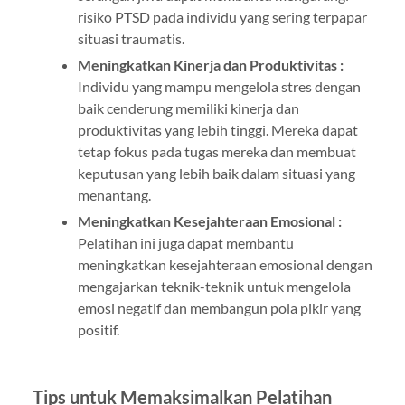
risiko PTSD pada individu yang sering terpapar
situasi traumatis.
Meningkatkan Kinerja dan Produktivitas :
Individu yang mampu mengelola stres dengan
baik cenderung memiliki kinerja dan
produktivitas yang lebih tinggi. Mereka dapat
tetap fokus pada tugas mereka dan membuat
keputusan yang lebih baik dalam situasi yang
menantang.
Meningkatkan Kesejahteraan Emosional :
Pelatihan ini juga dapat membantu
meningkatkan kesejahteraan emosional dengan
mengajarkan teknik-teknik untuk mengelola
emosi negatif dan membangun pola pikir yang
positif.
Tips untuk Memaksimalkan Pelatihan