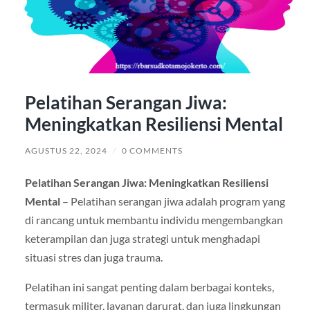
Pelatihan Serangan Jiwa:
Meningkatkan Resiliensi Mental
AGUSTUS 22, 2024
/
0 COMMENTS
Pelatihan Serangan Jiwa: Meningkatkan Resiliensi
Mental
– Pelatihan serangan jiwa adalah program yang
di rancang untuk membantu individu mengembangkan
keterampilan dan juga strategi untuk menghadapi
situasi stres dan juga trauma.
Pelatihan ini sangat penting dalam berbagai konteks,
termasuk militer, layanan darurat, dan juga lingkungan