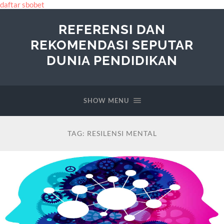
daftar sbobet
REFERENSI DAN
REKOMENDASI SEPUTAR
DUNIA PENDIDIKAN
SHOW MENU
TAG:
RESILENSI MENTAL