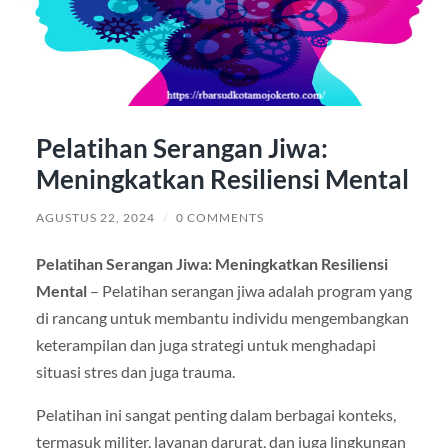
Pelatihan Serangan Jiwa:
Meningkatkan Resiliensi Mental
AGUSTUS 22, 2024
/
0 COMMENTS
Pelatihan Serangan Jiwa: Meningkatkan Resiliensi
Mental
– Pelatihan serangan jiwa adalah program yang
di rancang untuk membantu individu mengembangkan
keterampilan dan juga strategi untuk menghadapi
situasi stres dan juga trauma.
Pelatihan ini sangat penting dalam berbagai konteks,
termasuk militer, layanan darurat, dan juga lingkungan