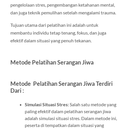
pengelolaan stres, pengembangan ketahanan mental,
dan juga teknik pemulihan setelah mengalami trauma.
Tujuan utama dari pelatihan ini adalah untuk
membantu individu tetap tenang, fokus, dan juga
efektif dalam situasi yang penuh tekanan.
Metode Pelatihan Serangan Jiwa
Metode Pelatihan Serangan Jiwa Terdiri
Dari :
Simulasi Situasi Stres:
Salah satu metode yang
paling efektif dalam pelatihan serangan jiwa
adalah simulasi situasi stres. Dalam metode ini,
peserta di tempatkan dalam situasi yang