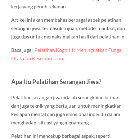
kerja yang penuh tekanan.
Artikel ini akan membahas berbagai aspek pelatihan
serangan jiwa, termasuk tujuan, metode, manfaat, dan
juga tips untuk memaksimalkan hasil dari pelatihan ini.
Baca juga :
Pelatihan Kognitif : Meningkatkan Fungsi
Otak dan Kesejahteraan
Apa Itu Pelatihan Serangan Jiwa?
Pelatihan serangan jiwa adalah serangkaian latihan
dan juga teknik yang bertujuan untuk meningkatkan
kesiapan mental dan juga emosional individu dalam
menghadapi situasi yang menantang.
Pelatihan ini mencakup berbagai aspek, seperti