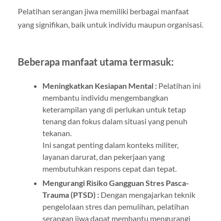
Pelatihan serangan jiwa memiliki berbagai manfaat
yang signifikan, baik untuk individu maupun organisasi.
Beberapa manfaat utama termasuk:
Meningkatkan Kesiapan Mental :
Pelatihan ini
membantu individu mengembangkan
keterampilan yang di perlukan untuk tetap
tenang dan fokus dalam situasi yang penuh
tekanan.
Ini sangat penting dalam konteks militer,
layanan darurat, dan pekerjaan yang
membutuhkan respons cepat dan tepat.
Mengurangi Risiko Gangguan Stres Pasca-
Trauma (PTSD) :
Dengan mengajarkan teknik
pengelolaan stres dan pemulihan, pelatihan
serangan jiwa dapat membantu mengurangi