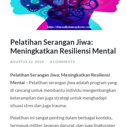
Pelatihan Serangan Jiwa:
Meningkatkan Resiliensi Mental
AGUSTUS 22, 2024
/
0 COMMENTS
Pelatihan Serangan Jiwa: Meningkatkan Resiliensi
Mental
– Pelatihan serangan jiwa adalah program yang
di rancang untuk membantu individu mengembangkan
keterampilan dan juga strategi untuk menghadapi
situasi stres dan juga trauma.
Pelatihan ini sangat penting dalam berbagai konteks,
termasuk militer, layanan darurat, dan juga lingkungan