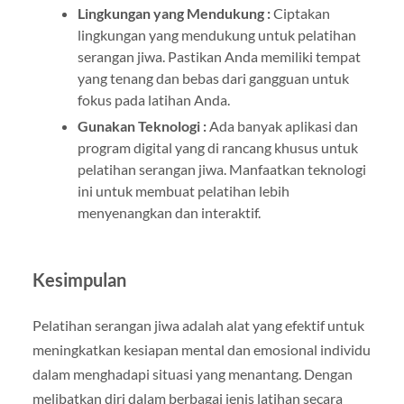
Lingkungan yang Mendukung :
Ciptakan
lingkungan yang mendukung untuk pelatihan
serangan jiwa. Pastikan Anda memiliki tempat
yang tenang dan bebas dari gangguan untuk
fokus pada latihan Anda.
Gunakan Teknologi :
Ada banyak aplikasi dan
program digital yang di rancang khusus untuk
pelatihan serangan jiwa. Manfaatkan teknologi
ini untuk membuat pelatihan lebih
menyenangkan dan interaktif.
Kesimpulan
Pelatihan serangan jiwa adalah alat yang efektif untuk
meningkatkan kesiapan mental dan emosional individu
dalam menghadapi situasi yang menantang. Dengan
melibatkan diri dalam berbagai jenis latihan secara