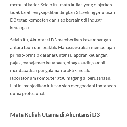
memulai karier. Selain itu, mata kuliah yang diajarkan
tidak kalah lengkap dibandingkan S1, sehingga lulusan
D3 tetap kompeten dan siap bersaing di industri
keuangan.
Selain itu, Akuntansi D3 memberikan keseimbangan
antara teori dan praktik. Mahasiswa akan mempelajari
prinsip-prinsip dasar akuntansi, laporan keuangan,
pajak, manajemen keuangan, hingga audit, sambil
mendapatkan pengalaman praktik melalui
laboratorium komputer atau magang di perusahaan.
Hal ini menjadikan lulusan siap menghadapi tantangan
dunia profesional.
Mata Kuliah Utama di Akuntansi D3