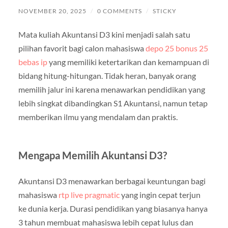
NOVEMBER 20, 2025
/
0 COMMENTS
/
STICKY
Mata kuliah Akuntansi D3 kini menjadi salah satu
pilihan favorit bagi calon mahasiswa
depo 25 bonus 25
bebas ip
yang memiliki ketertarikan dan kemampuan di
bidang hitung-hitungan. Tidak heran, banyak orang
memilih jalur ini karena menawarkan pendidikan yang
lebih singkat dibandingkan S1 Akuntansi, namun tetap
memberikan ilmu yang mendalam dan praktis.
Mengapa Memilih Akuntansi D3?
Akuntansi D3 menawarkan berbagai keuntungan bagi
mahasiswa
rtp live pragmatic
yang ingin cepat terjun
ke dunia kerja. Durasi pendidikan yang biasanya hanya
3 tahun membuat mahasiswa lebih cepat lulus dan