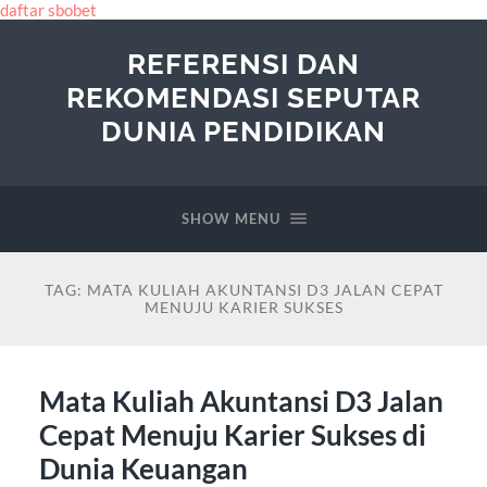
daftar sbobet
REFERENSI DAN
REKOMENDASI SEPUTAR
DUNIA PENDIDIKAN
SHOW MENU
TAG:
MATA KULIAH AKUNTANSI D3 JALAN CEPAT
MENUJU KARIER SUKSES
Mata Kuliah Akuntansi D3 Jalan
Cepat Menuju Karier Sukses di
Dunia Keuangan