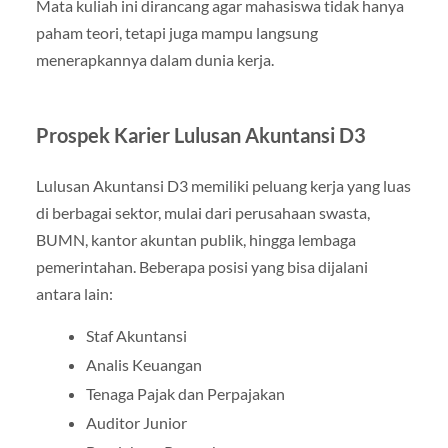
Mata kuliah ini dirancang agar mahasiswa tidak hanya
paham teori, tetapi juga mampu langsung
menerapkannya dalam dunia kerja.
Prospek Karier Lulusan Akuntansi D3
Lulusan Akuntansi D3 memiliki peluang kerja yang luas
di berbagai sektor, mulai dari perusahaan swasta,
BUMN, kantor akuntan publik, hingga lembaga
pemerintahan. Beberapa posisi yang bisa dijalani
antara lain:
Staf Akuntansi
Analis Keuangan
Tenaga Pajak dan Perpajakan
Auditor Junior