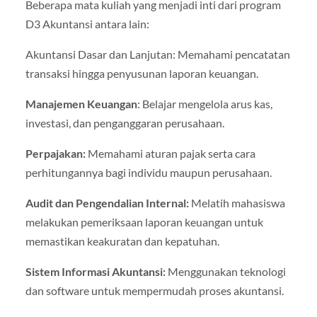
Beberapa mata kuliah yang menjadi inti dari program
D3 Akuntansi antara lain:
Akuntansi Dasar dan Lanjutan: Memahami pencatatan
transaksi hingga penyusunan laporan keuangan.
Manajemen Keuangan
: Belajar mengelola arus kas,
investasi, dan penganggaran perusahaan.
Perpajakan:
Memahami aturan pajak serta cara
perhitungannya bagi individu maupun perusahaan.
Audit dan Pengendalian Internal:
Melatih mahasiswa
melakukan pemeriksaan laporan keuangan untuk
memastikan keakuratan dan kepatuhan.
Sistem Informasi Akuntansi:
Menggunakan teknologi
dan software untuk mempermudah proses akuntansi.