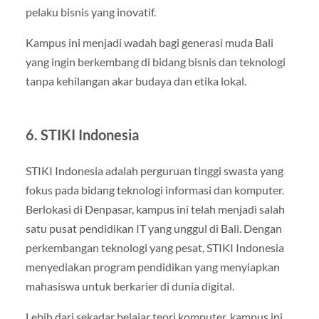
pelaku bisnis yang inovatif.
Kampus ini menjadi wadah bagi generasi muda Bali
yang ingin berkembang di bidang bisnis dan teknologi
tanpa kehilangan akar budaya dan etika lokal.
6. STIKI Indonesia
STIKI Indonesia adalah perguruan tinggi swasta yang
fokus pada bidang teknologi informasi dan komputer.
Berlokasi di Denpasar, kampus ini telah menjadi salah
satu pusat pendidikan IT yang unggul di Bali. Dengan
perkembangan teknologi yang pesat, STIKI Indonesia
menyediakan program pendidikan yang menyiapkan
mahasiswa untuk berkarier di dunia digital.
Lebih dari sekadar belajar teori komputer, kampus ini