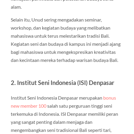
alam.
Selain itu, Unud sering mengadakan seminar,
workshop, dan kegiatan budaya yang melibatkan
mahasiswa untuk terus melestarikan tradisi Bali.
Kegiatan seni dan budaya di kampus ini menjadi ajang
bagi mahasiswa untuk mengekspresikan kreativitas
dan kecintaan mereka terhadap warisan budaya Bali.
2. Institut Seni Indonesia (ISI) Denpasar
Institut Seni Indonesia Denpasar merupakan
bonus
new member 100
salah satu perguruan tinggi seni
terkemuka di Indonesia. ISI Denpasar memiliki peran
yang sangat penting dalam menjaga dan
mengembangkan seni tradisional Bali seperti tari,