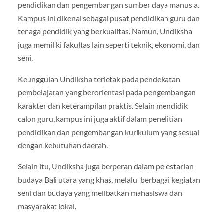
pendidikan dan pengembangan sumber daya manusia.
Kampus ini dikenal sebagai pusat pendidikan guru dan
tenaga pendidik yang berkualitas. Namun, Undiksha
juga memiliki fakultas lain seperti teknik, ekonomi, dan
seni.
Keunggulan Undiksha terletak pada pendekatan
pembelajaran yang berorientasi pada pengembangan
karakter dan keterampilan praktis. Selain mendidik
calon guru, kampus ini juga aktif dalam penelitian
pendidikan dan pengembangan kurikulum yang sesuai
dengan kebutuhan daerah.
Selain itu, Undiksha juga berperan dalam pelestarian
budaya Bali utara yang khas, melalui berbagai kegiatan
seni dan budaya yang melibatkan mahasiswa dan
masyarakat lokal.