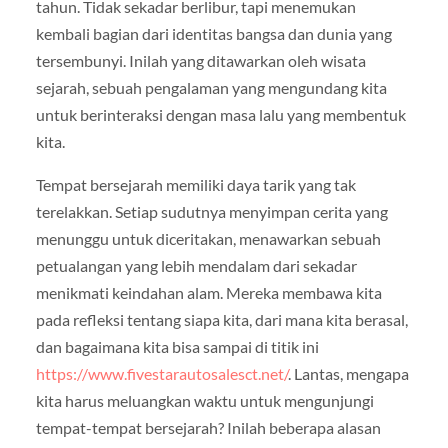
tahun. Tidak sekadar berlibur, tapi menemukan
kembali bagian dari identitas bangsa dan dunia yang
tersembunyi. Inilah yang ditawarkan oleh wisata
sejarah, sebuah pengalaman yang mengundang kita
untuk berinteraksi dengan masa lalu yang membentuk
kita.
Tempat bersejarah memiliki daya tarik yang tak
terelakkan. Setiap sudutnya menyimpan cerita yang
menunggu untuk diceritakan, menawarkan sebuah
petualangan yang lebih mendalam dari sekadar
menikmati keindahan alam. Mereka membawa kita
pada refleksi tentang siapa kita, dari mana kita berasal,
dan bagaimana kita bisa sampai di titik ini
https://www.fivestarautosalesct.net/
. Lantas, mengapa
kita harus meluangkan waktu untuk mengunjungi
tempat-tempat bersejarah? Inilah beberapa alasan