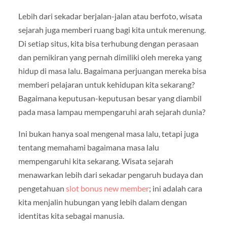
Lebih dari sekadar berjalan-jalan atau berfoto, wisata
sejarah juga memberi ruang bagi kita untuk merenung.
Di setiap situs, kita bisa terhubung dengan perasaan
dan pemikiran yang pernah dimiliki oleh mereka yang
hidup di masa lalu. Bagaimana perjuangan mereka bisa
memberi pelajaran untuk kehidupan kita sekarang?
Bagaimana keputusan-keputusan besar yang diambil
pada masa lampau mempengaruhi arah sejarah dunia?
Ini bukan hanya soal mengenal masa lalu, tetapi juga
tentang memahami bagaimana masa lalu
mempengaruhi kita sekarang. Wisata sejarah
menawarkan lebih dari sekadar pengaruh budaya dan
pengetahuan
slot bonus new member
; ini adalah cara
kita menjalin hubungan yang lebih dalam dengan
identitas kita sebagai manusia.