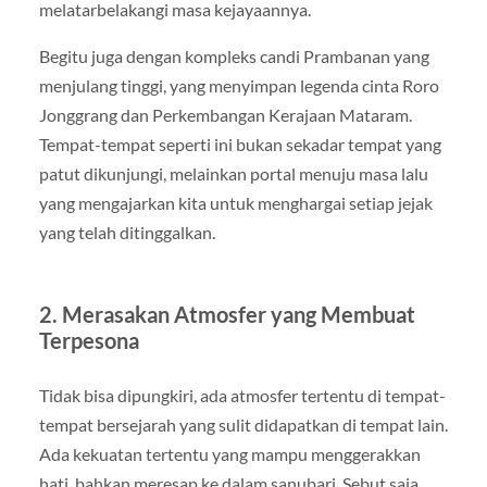
melatarbelakangi masa kejayaannya.
Begitu juga dengan kompleks candi Prambanan yang
menjulang tinggi, yang menyimpan legenda cinta Roro
Jonggrang dan Perkembangan Kerajaan Mataram.
Tempat-tempat seperti ini bukan sekadar tempat yang
patut dikunjungi, melainkan portal menuju masa lalu
yang mengajarkan kita untuk menghargai setiap jejak
yang telah ditinggalkan.
2. Merasakan Atmosfer yang Membuat
Terpesona
Tidak bisa dipungkiri, ada atmosfer tertentu di tempat-
tempat bersejarah yang sulit didapatkan di tempat lain.
Ada kekuatan tertentu yang mampu menggerakkan
hati, bahkan meresap ke dalam sanubari. Sebut saja