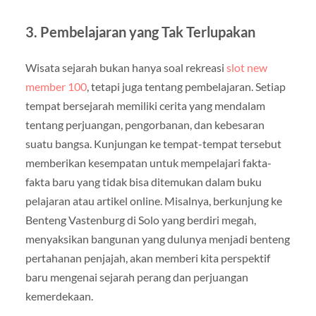
3. Pembelajaran yang Tak Terlupakan
Wisata sejarah bukan hanya soal rekreasi
slot new
member 100
, tetapi juga tentang pembelajaran. Setiap
tempat bersejarah memiliki cerita yang mendalam
tentang perjuangan, pengorbanan, dan kebesaran
suatu bangsa. Kunjungan ke tempat-tempat tersebut
memberikan kesempatan untuk mempelajari fakta-
fakta baru yang tidak bisa ditemukan dalam buku
pelajaran atau artikel online. Misalnya, berkunjung ke
Benteng Vastenburg di Solo yang berdiri megah,
menyaksikan bangunan yang dulunya menjadi benteng
pertahanan penjajah, akan memberi kita perspektif
baru mengenai sejarah perang dan perjuangan
kemerdekaan.