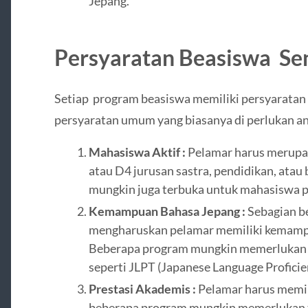
Jepang.
Persyaratan Beasiswa Sen
Setiap program beasiswa memiliki persyaratan
persyaratan umum yang biasanya di perlukan ant
Mahasiswa Aktif :
Pelamar harus merupak
atau D4 jurusan sastra, pendidikan, ata
mungkin juga terbuka untuk mahasiswa p
Kemampuan Bahasa Jepang :
Sebagian b
mengharuskan pelamar memiliki kemampu
Beberapa program mungkin memerlukan 
seperti JLPT (Japanese Language Proficien
Prestasi Akademis :
Pelamar harus memili
beberapa program mungkin memerlukan tr